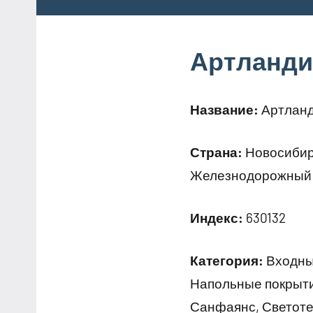
Артланди
Название:
Артланд
Страна:
Новосибирс
Железнодорожный 
Индекс:
630132
Категория:
Входные
Напольные покрыти
Санфаянс, Светот