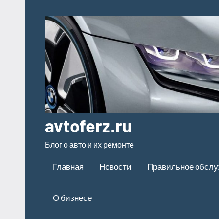
Перейти
к
содержимому
avtoferz.ru
Блог о авто и их ремонте
Главная
Новости
Правильное обсл
О бизнесе