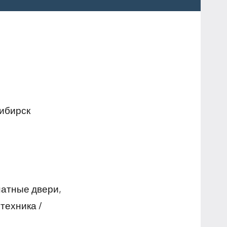
сибирск
натные двери,
техника /