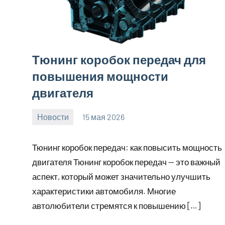
Тюнинг коробок передач для
повышения мощности
двигателя
Новости
15 мая 2026
Avtor
Нет
комментариев
Тюнинг коробок передач: как повысить мощность
двигателя Тюнинг коробок передач — это важный
аспект, который может значительно улучшить
характеристики автомобиля. Многие
автолюбители стремятся к повышению […]