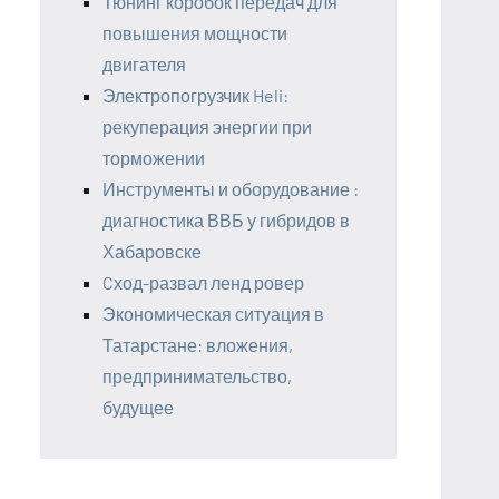
Тюнинг коробок передач для
повышения мощности
двигателя
Электропогрузчик Heli:
рекуперация энергии при
торможении
Инструменты и оборудование :
диагностика ВВБ у гибридов в
Хабаровске
Cход-развал ленд ровер
Экономическая ситуация в
Татарстане: вложения,
предпринимательство,
будущее