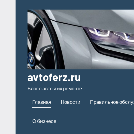
Перейти
к
содержимому
avtoferz.ru
Блог о авто и их ремонте
Главная
Новости
Правильное обсл
О бизнесе