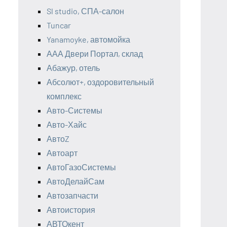
Sl studio, СПА-салон
Tuncar
Yanamoyke, автомойка
ААА Двери Портал, склад
Абажур, отель
Абсолют+, оздоровительный
комплекс
Авто-Системы
Авто-Хайс
АвтоZ
Автоарт
АвтоГазоСистемы
АвтоДелайСам
Автозапчасти
Автоистория
АВТОкент