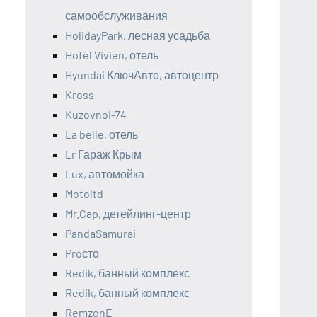
самообслуживания
HolidayPark, лесная усадьба
Hotel Vivien, отель
Hyundai КлючАвто, автоцентр
Kross
Kuzovnoi-74
La belle, отель
Lr Гараж Крым
Lux, автомойка
Motoltd
Mr.Cap, детейлинг-центр
PandaSamurai
Proсто
Redik, банный комплекс
Redik, банный комплекс
RemzonE