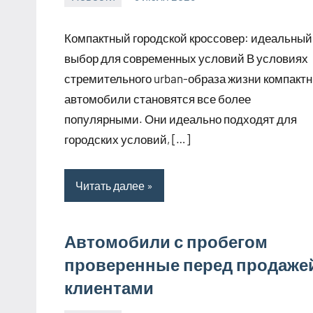
Avtor
Нет
комментариев
Компактный городской кроссовер: идеальный
выбор для современных условий В условиях
стремительного urban-образа жизни компакт
автомобили становятся все более
популярными. Они идеально подходят для
городских условий, […]
Читать далее
Автомобили с пробегом
проверенные перед продаже
клиентами