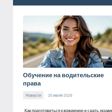
Обучение на водительские
права
Новости
25 июля 2026
Avtor
Нет
комментариев
Как подготовиться к вождению и сдать экзам