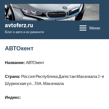
Перейти
к
содержимому
avtoferz.ru
Меню
Блог о авто и их ремонте
АВТОкент
Название:
АВТОкент
Страна:
Россия Республика Дагестан Махачкала 2-я
Шуринская ул., 39А, Махачкала
Индекс: