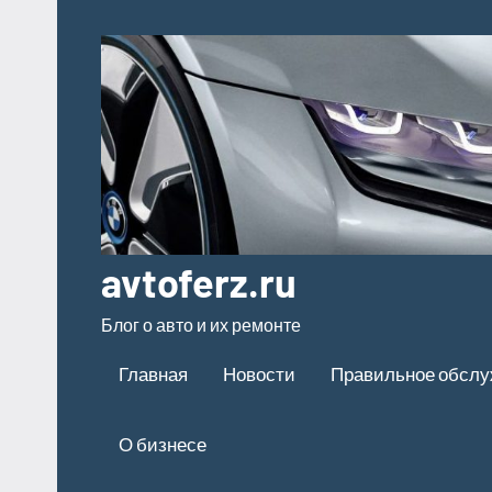
Перейти
к
содержимому
avtoferz.ru
Блог о авто и их ремонте
Главная
Новости
Правильное обсл
О бизнесе