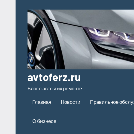
Перейти
к
содержимому
avtoferz.ru
Блог о авто и их ремонте
Главная
Новости
Правильное обсл
О бизнесе