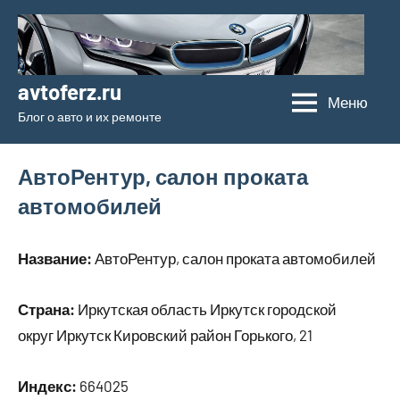
Перейти
к
содержимому
avtoferz.ru
Меню
Блог о авто и их ремонте
АвтоРентур, салон проката
автомобилей
Название:
АвтоРентур, салон проката автомобилей
Страна:
Иркутская область Иркутск городской
округ Иркутск Кировский район Горького, 21
Индекс:
664025