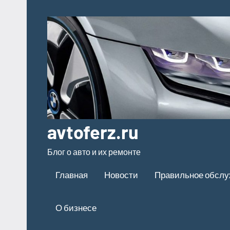
Перейти
к
содержимому
avtoferz.ru
Блог о авто и их ремонте
Главная
Новости
Правильное обсл
О бизнесе