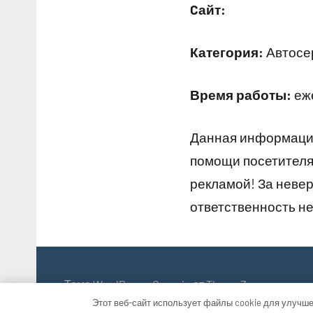
Cайт:
Категория:
Автосер
Время работы:
еже
Данная информация
помощи посетителям
рекламой! За неве
ответственность не
Тема WordPress: Occasio от ThemeZee.
Этот веб-сайт использует файлы cookie для улучше