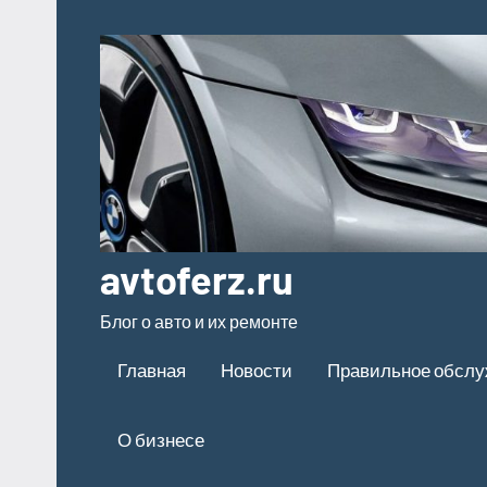
Перейти
к
содержимому
avtoferz.ru
Блог о авто и их ремонте
Главная
Новости
Правильное обсл
О бизнесе