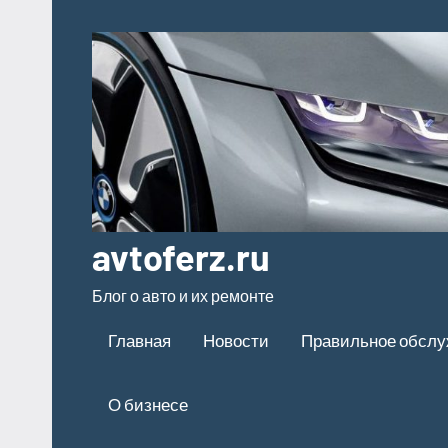
Перейти
к
содержимому
avtoferz.ru
Блог о авто и их ремонте
Главная
Новости
Правильное обсл
О бизнесе