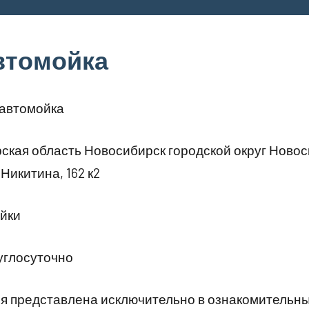
автомойка
 автомойка
кая область Новосибирск городской округ Ново
Никитина, 162 к2
йки
углосуточно
 представлена исключительно в ознакомительны