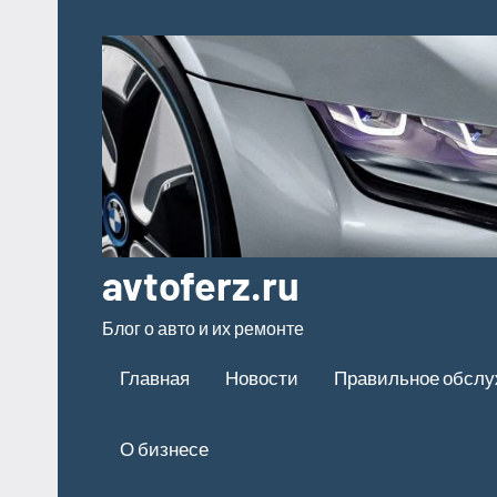
Перейти
к
содержимому
avtoferz.ru
Блог о авто и их ремонте
Главная
Новости
Правильное обсл
О бизнесе