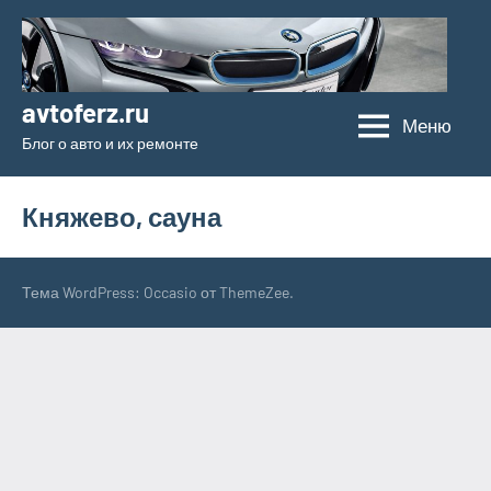
Перейти
к
содержимому
avtoferz.ru
Меню
Блог о авто и их ремонте
Княжево, сауна
Тема WordPress: Occasio от ThemeZee.