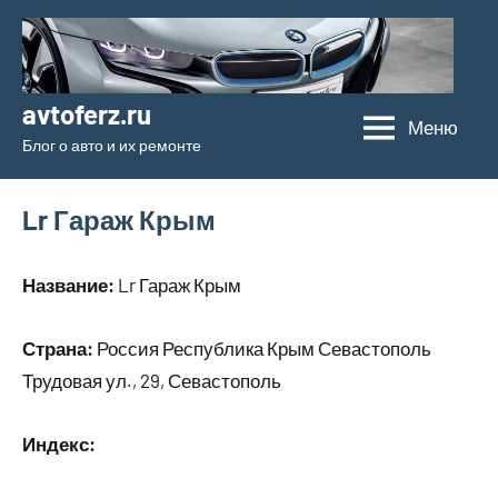
Перейти
к
содержимому
avtoferz.ru
Меню
Блог о авто и их ремонте
Lr Гараж Крым
Название:
Lr Гараж Крым
Страна:
Россия Республика Крым Севастополь
Трудовая ул., 29, Севастополь
Индекс: