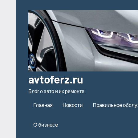
Перейти
к
содержимому
avtoferz.ru
Блог о авто и их ремонте
Главная
Новости
Правильное обсл
О бизнесе