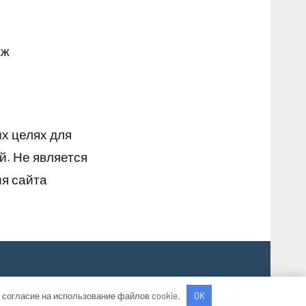
аж
х целях для
й. Не является
я сайта
 согласие на использование файлов cookie.
OK