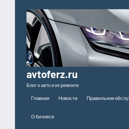
Перейти
к
содержимому
avtoferz.ru
Блог о авто и их ремонте
Главная
Новости
Правильное обсл
О бизнесе