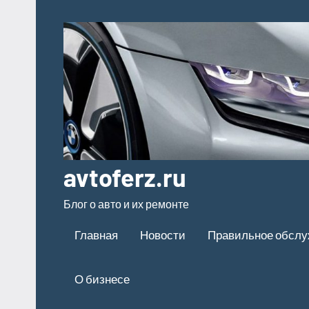
Перейти
к
содержимому
avtoferz.ru
Блог о авто и их ремонте
Главная
Новости
Правильное обсл
О бизнесе