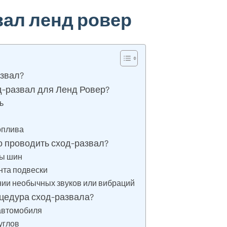
вал ленд ровер
азвал?
д-развал для Ленд Ровер?
ь
оплива
о проводить сход-развал?
ны шин
нта подвески
нии необычных звуков или вибраций
оцедура сход-развала?
 автомобиля
углов