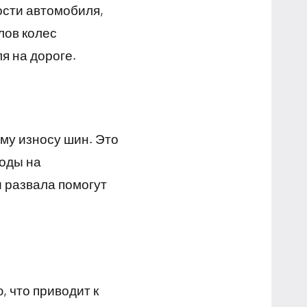
ости автомобиля,
лов колес
я на дороге.
му износу шин. Это
ходы на
 развала помогут
 что приводит к