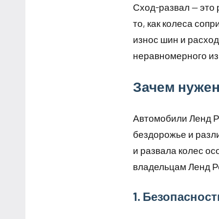
Сход-развал — это 
то, как колеса сопр
износ шин и расход
неравномерного из
Зачем нужен
Автомобили Ленд Ро
бездорожье и разл
и развала колес ос
владельцам Ленд Ро
1. Безопасност