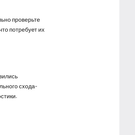
льно проверьте
что потребует их
явились
льного схода-
остики.