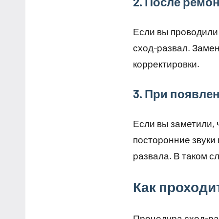
2. После ремо
Если вы проводили
сход-развал. Замен
корректировки.
3. При появле
Если вы заметили, 
посторонние звуки 
развала. В таком с
Как проходи
Процедура сход-ра