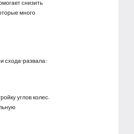
омогает снизить
которые много
ии схода-развала:
ройку углов колес.
альную