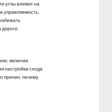
ти углы влияют на
 на управляемость,
 избежать
 дороге.
иях, включая
ая настройка схода
ко причин, почему