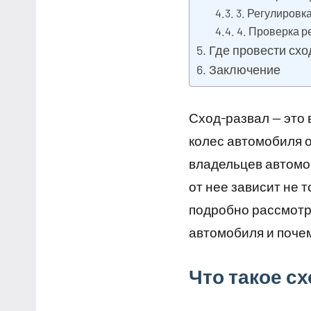
3. Регулировк
4. Проверка р
Где провести схо
Заключение
Сход-развал — это
колес автомобиля о
владельцев автомоб
от нее зависит не 
подробно рассмотри
автомобиля и почем
Что такое с