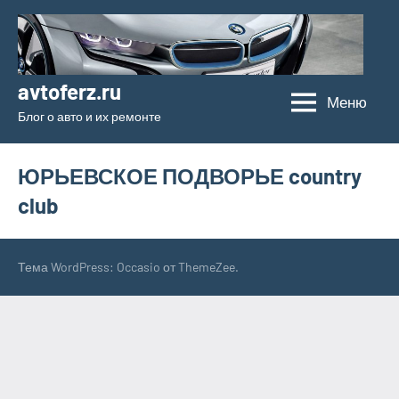
Перейти
к
содержимому
avtoferz.ru
Меню
Блог о авто и их ремонте
ЮРЬЕВСКОЕ ПОДВОРЬЕ country
club
Тема WordPress: Occasio от ThemeZee.