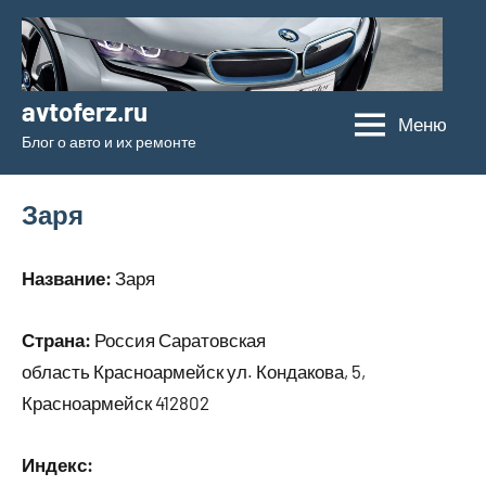
Перейти
к
содержимому
avtoferz.ru
Меню
Блог о авто и их ремонте
Заря
Название:
Заря
Страна:
Россия Саратовская
область Красноармейск ул. Кондакова, 5,
Красноармейск 412802
Индекс: