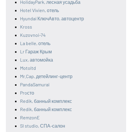
HolidayPark, лесная усадьба
Hotel Vivien, отель
Hyundai КлючАвто, автоцентр
Kross
Kuzovnoi-74
La belle, отель
Lr Гараж Крым
Lux, автомойка
Motoltd
Mr.Cap, детейлинг-центр
PandaSamurai
Proсто
Redik, банный комплекс
Redik, банный комплекс
RemzonE
Sl studio, СПА-салон