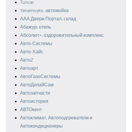
Tuncar
Yanamoyke, автомойка
ААА Двери Портал, склад
Абажур, отель
Абсолют+, оздоровительный комплекс
Авто-Системы
Авто-Хайс
АвтоZ
Автоарт
АвтоГазоСистемы
АвтоДелайСам
Автозапчасти
Автоистория
АВТОкент
Автоклимат, Автоподгреватели и
Автокондиционеры