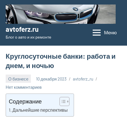
Перейти
к
содержимому
avtoferz.ru
Меню
Блог о авто и их ремонте
Круглосуточные банки: работа и
днем, и ночью
О бизнесе
10 декабря 2023
avtoferz_ru
Нет комментариев
Содержание
Дальнейшие перспективы