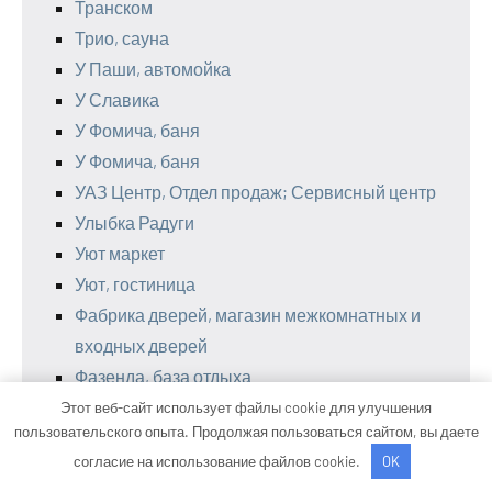
Транском
Трио, сауна
У Паши, автомойка
У Славика
У Фомича, баня
У Фомича, баня
УАЗ Центр, Отдел продаж; Сервисный центр
Улыбка Радуги
Уют маркет
Уют, гостиница
Фабрика дверей, магазин межкомнатных и
входных дверей
Фазенда, база отдыха
Флагман-Листвянка, гостиничный комплекс
Этот веб-сайт использует файлы cookie для улучшения
пользовательского опыта. Продолжая пользоваться сайтом, вы даете
Фламинго, лечебный пансионат
согласие на использование файлов cookie.
OK
Форелька, база отдыха