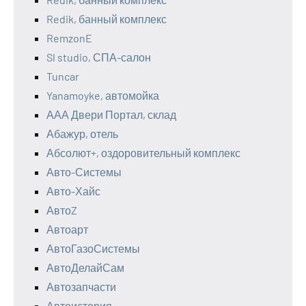
Redik, банный комплекс
RemzonE
Sl studio, СПА-салон
Tuncar
Yanamoyke, автомойка
ААА Двери Портал, склад
Абажур, отель
Абсолют+, оздоровительный комплекс
Авто-Системы
Авто-Хайс
АвтоZ
Автоарт
АвтоГазоСистемы
АвтоДелайСам
Автозапчасти
Автоистория