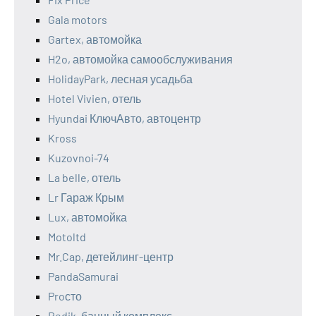
Gala motors
Gartex, автомойка
H2o, автомойка самообслуживания
HolidayPark, лесная усадьба
Hotel Vivien, отель
Hyundai КлючАвто, автоцентр
Kross
Kuzovnoi-74
La belle, отель
Lr Гараж Крым
Lux, автомойка
Motoltd
Mr.Cap, детейлинг-центр
PandaSamurai
Proсто
Redik, банный комплекс