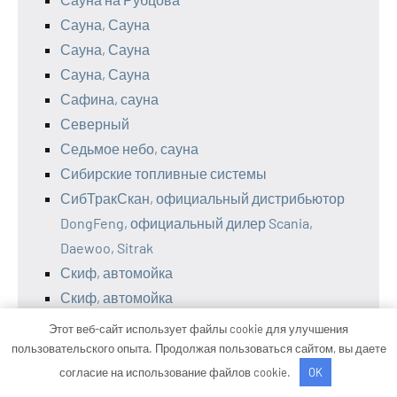
Сауна, Сауна
Сауна, Сауна
Сауна, Сауна
Сафина, сауна
Северный
Седьмое небо, сауна
Сибирские топливные системы
СибТракСкан, официальный дистрибьютор
DongFeng, официальный дилер Scania,
Daewoo, Sitrak
Скиф, автомойка
Скиф, автомойка
Слобода, загородный комплекс
Этот веб-сайт использует файлы cookie для улучшения
Солексавто-Сибирь, официальный дилер
пользовательского опыта. Продолжая пользоваться сайтом, вы даете
Sitrak, Howo, Daf
согласие на использование файлов cookie.
OK
СпецЕвроСервис