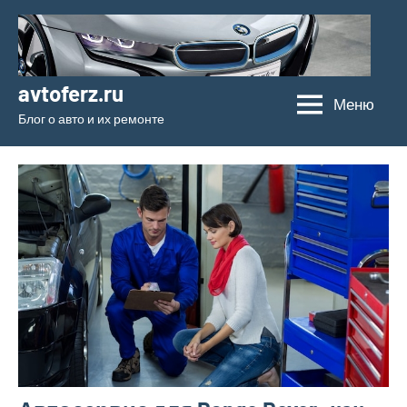
Перейти
к
содержимому
avtoferz.ru
Меню
Блог о авто и их ремонте