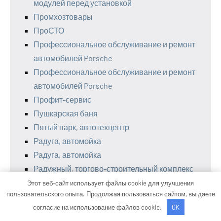
модулей перед установкой
Промхозтовары
ПроСТО
Профессиональное обслуживание и ремонт
автомобилей Porsche
Профессиональное обслуживание и ремонт
автомобилей Porsche
Профит-сервис
Пушкарская баня
Пятый парк, автотехцентр
Радуга, автомойка
Радуга, автомойка
Радужный, торгово-строительный комплекс
Революция, баня-сауна
Этот веб-сайт использует файлы cookie для улучшения
пользовательского опыта. Продолжая пользоваться сайтом, вы даете
Регион плюс, столярная мастерская мебели
согласие на использование файлов cookie.
OK
и интерьеров из дерева