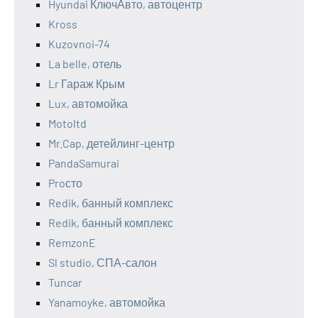
Hyundai КлючАвто, автоцентр
Kross
Kuzovnoi-74
La belle, отель
Lr Гараж Крым
Lux, автомойка
Motoltd
Mr.Cap, детейлинг-центр
PandaSamurai
Proсто
Redik, банный комплекс
Redik, банный комплекс
RemzonE
Sl studio, СПА-салон
Tuncar
Yanamoyke, автомойка