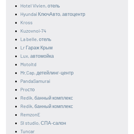
Hotel Vivien, отель
Hyundai КлючАвто, автоцентр
Kross
Kuzovnoi-74
La belle, отель
Lr Гараж Крым
Lux, автомойка
Motoltd
Mr.Cap, детейлинг-центр
PandaSamurai
Proсто
Redik, банный комплекс
Redik, банный комплекс
RemzonE
Sl studio, СПА-салон
Tuncar